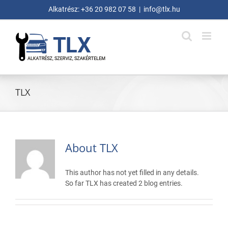
Skip
Alkatrész:
+36 20 982 07 58
|
info@tlx.hu
to
content
TLX
About
TLX
This author has not yet filled in any details.
So far TLX has created 2 blog entries.