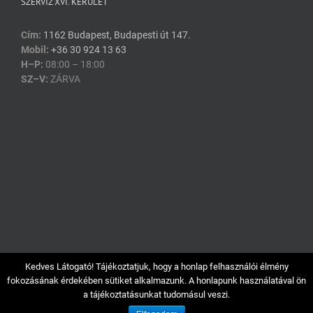
SZERVIZ XVI. KERÜLET
Cím:
1162 Budapest, Budapesti út 147.
Mobil:
+36 30 924 13 63
H–P:
08:00 – 18:00
SZ–V:
ZÁRVA
Kedves Látogató! Tájékoztatjuk, hogy a honlap felhasználói élmény
fokozásának érdekében sütiket alkalmazunk. A honlapunk használatával ön
a tájékoztatásunkat tudomásul veszi.
TLX KFT.
– 2351 Alsónémedi, Iskola utca 3. (adószám: 12136289-2-13)