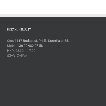
BOLT XI. KERÜLET
Cím:
1117 Budapest, Prielle Kornélia u. 55.
Mobil:
+36 20 982 07 58
H–P:
08:30 – 17:00
SZ–V:
ZÁRVA